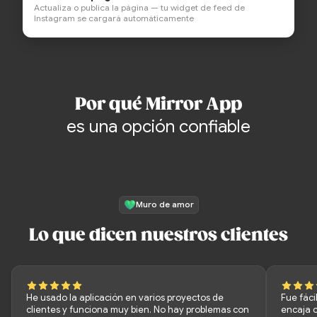
Actualiza o publica la página — tu widget de feed de
Instagram se cargará automáticamente
Por qué Mirror App
es una opción confiable
Muro de amor
Lo que dicen nuestros clientes
He usado la aplicación en varios proyectos de
Fue fáci
clientes y funciona muy bien. No hay problemas con
encaja c