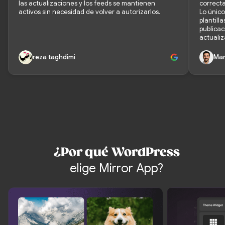
las actualizaciones y los feeds se mantienen
correct
activos sin necesidad de volver a autorizarlos.
Lo únic
plantill
publicac
actualiz
reza taghdimi
Mar
¿Por qué WordPress
elige Mirror App?