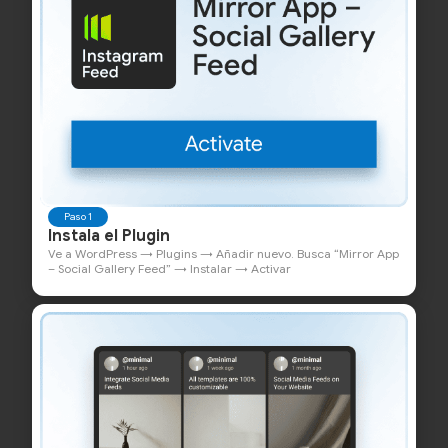
Paso 1
Instala el Plugin
Ve a WordPress → Plugins → Añadir nuevo. Busca “Mirror App
– Social Gallery Feed” → Instalar → Activar