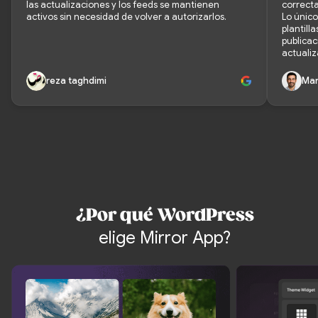
las actualizaciones y los feeds se mantienen
correct
activos sin necesidad de volver a autorizarlos.
Lo únic
plantill
publicac
actualiz
reza taghdimi
Mar
¿Por qué WordPress
elige Mirror App?