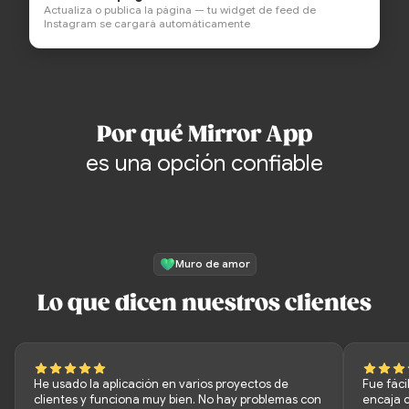
Actualiza o publica la página — tu widget de feed de
Instagram se cargará automáticamente
Por qué Mirror App
es una opción confiable
Muro de amor
Lo que dicen nuestros clientes
He usado la aplicación en varios proyectos de
Fue fáci
clientes y funciona muy bien. No hay problemas con
encaja c