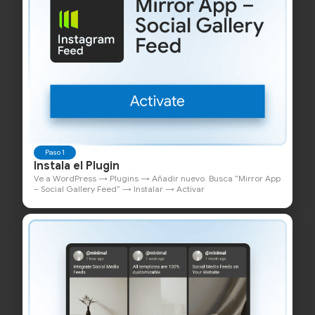
Paso 1
Instala el Plugin
Ve a WordPress → Plugins → Añadir nuevo. Busca “Mirror App
– Social Gallery Feed” → Instalar → Activar