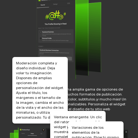
Moderación completa y
diseño individual. Deja
volar tu imaginación.
Dispones de amplias
opciones de
personalización del widget.
Sé creativo. Tienes acceso a una amplia gama de opciones de
Ajusta el título, los
personalización del widget. Muchos formatos de publicación.
márgenes o el tamaño de
Relleno, múltiples esquemas de color, subtítulos ¡y mucho más! Un
la imagen, cambia el ancho
gran número de opciones personalizables. Personaliza el widget
de la vista y el ancho de las
para que coincida con el diseño de tu sitio web
miniaturas, o utiliza CSS
Usar Gratis
Probar Demo
Ventana emergente. Un clic
personalizado. Tú decides
del ratón en la imagen del
widget y las fotos se
Variaciones de los
muestran a tamaño
elementos de la
completo; puedes
publicación. Elige tú mismo