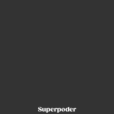
Crea tu cuenta y empieza gratis
sin tarjeta de crédito
Superpoder