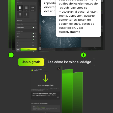
reproducir el vídeo
cuáles de los elementos de
directamente en la página
las publicaciones se
del sitio
mostrarán al pasar el ratón:
fecha, ubicación, usuario,
comentarios, botón de
acción objetivo, botón de
suscripción, y así
sucesivamente
Úsalo gratis
Lee cómo instalar el código